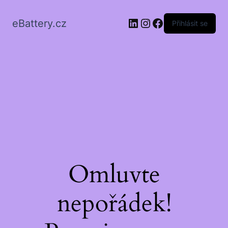
LinkedIn
Instagram
Facebook
eBattery.cz
Přihlásit se
Omluvte
nepořádek!