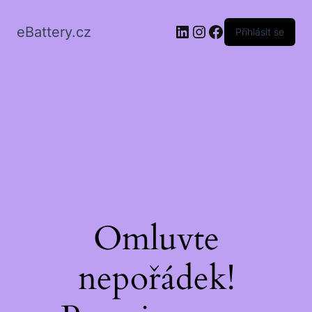
LinkedIn
Instagram
Facebook
eBattery.cz
Přihlásit se
Omluvte
nepořádek!